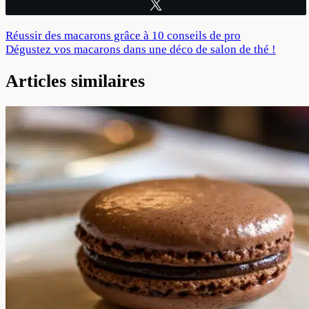
Tweetez
Navigation
Réussir des macarons grâce à 10 conseils de pro
Dégustez vos macarons dans une déco de salon de thé !
de
l’article
Articles similaires