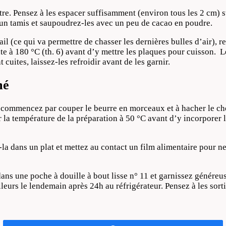
e. Pensez à les espacer suffisamment (environ tous les 2 cm) su
 un tamis et saupoudrez-les avec un peu de cacao en poudre.
ail (ce qui va permettre de chasser les dernières bulles d’air), r
e à 180 °C (th. 6) avant d’y mettre les plaques pour cuisson. L
cuites, laissez-les refroidir avant de les garnir.
mé
 commencez par couper le beurre en morceaux et à hacher le choc
ser la température de la préparation à 50 °C avant d’y incorpor
z-la dans un plat et mettez au contact un film alimentaire pour ne
ns une poche à douille à bout lisse n° 11 et garnissez généreus
urs le lendemain après 24h au réfrigérateur. Pensez à les sortir